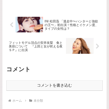
陵矢と愛甲千笑美は結婚いたしましたことをご報告させていただ
きます。...
INI 松田迅 「逃走中〜ハンターと強欲
の王〜」初出演！性格とイケメン度、
タイプの女性は？
フィットモデル頂点の安井友梨 食と
美容について 『上田と女が吠える夜
ＳＰ』に出演
コメント
コメントを書き込む
ホーム
未分類