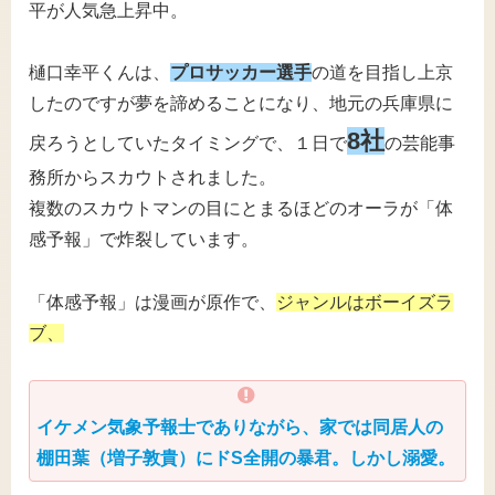
平が人気急上昇中。
樋口幸平くんは、
プロサッカー選手
の道を目指し上京
したのですが夢を諦めることになり、地元の兵庫県に
8社
戻ろうとしていたタイミングで、１日で
の芸能事
務所からスカウトされました。
複数のスカウトマンの目にとまるほどのオーラが「体
感予報」で炸裂しています。
「体感予報」は漫画が原作で、
ジャンルはボーイズラ
ブ、
イケメン気象予報士でありながら、家では同居人の
棚田葉（増子敦貴）にドS全開の暴君。しかし溺愛。