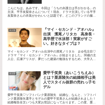
こんにちは。あみです。今回は「うちの弁護士は手がかかる」の
主演、平手友梨奈さんについて！現在、ドラマ主演している平手
友梨奈さんの衣装がかわいいと話題です。どこのブランドの服な
のか、また、透き通るような肌のこだわり美容やメイクについて
も一緒に...
『マイ・セカンド・アオハル』
未分類
出演 濱尾ノリタカ 高身長・
高学歴で水泳部！実家がすご
い。好きなタイプは？
マイ・セカンド・アオハル出演中の濱尾ノリタカ まゆ毛注目♡
ドラマ『マイ・セカンド・アオハル』が始まりました。30歳の主
人公、広瀬アリスが、夢だった建築の勉強をするため、大学入学
を果たし学びなおしをするというストーリーです。さすがに、舞
台が大...
愛甲千笑美（あいこうちえみ）
未分類
とは？栗原陵矢の結婚相手は美
人でスタイル抜群の売れっ子モ
デル
愛甲千笑美♡ソフトバンク栗原陵矢 結婚な、なんと、ソフトバ
ンク栗原陵矢選手とモデルの愛甲千笑美さんが結婚されました！
結婚報告全文いつも大変お世話になっております。この度、栗原