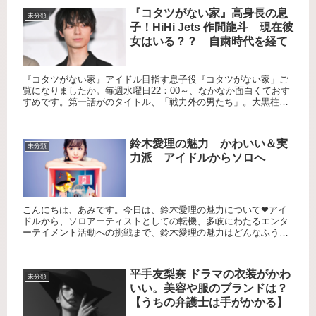
『コタツがない家』高身長の息
未分類
子！HiHi Jets 作間龍斗 現在彼
女はいる？？ 自粛時代を経て
『コタツがない家』アイドル目指す息子役『コタツがない家」ご
覧になりましたか。毎週水曜日22：00～、なかなか面白くておす
すめです。第一話がのタイトル、「戦力外の男たち」。大黒柱の
敏腕ウェディングプランナーの小池栄子のまわりには、まさに戦
力外...
鈴木愛理の魅力 かわいい＆実
未分類
力派 アイドルからソロへ
こんにちは、あみです。今日は、鈴木愛理の魅力について❤アイ
ドルから、ソロアーティストとしての転機、多岐にわたるエンタ
ーテイメント活動への挑戦まで、鈴木愛理の魅力はどんなふうに
多くのファンの心を魅了しているのか一緒にみていきましょ
う！！生年月...
平手友梨奈 ドラマの衣装がかわ
未分類
いい。美容や服のブランドは？
【うちの弁護士は手がかかる】