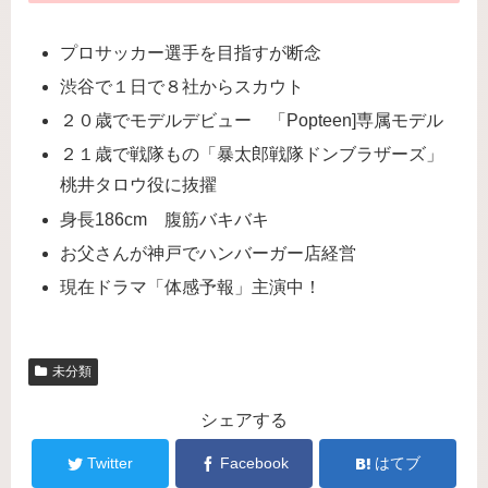
プロサッカー選手を目指すが断念
渋谷で１日で８社からスカウト
２０歳でモデルデビュー 「Popteen]専属モデル
２１歳で戦隊もの「暴太郎戦隊ドンブラザーズ」
桃井タロウ役に抜擢
身長186cm 腹筋バキバキ
お父さんが神戸でハンバーガー店経営
現在ドラマ「体感予報」主演中！
未分類
シェアする
Twitter
Facebook
はてブ