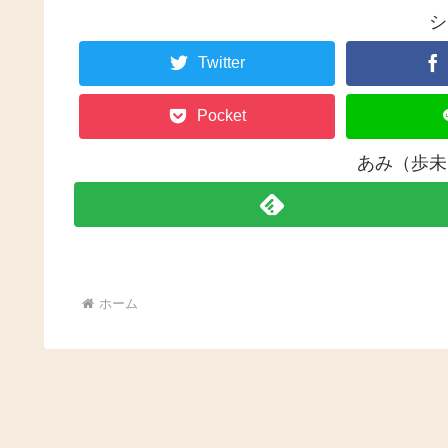
シ
Twitter
Pocket
あみ（歩未
ホーム