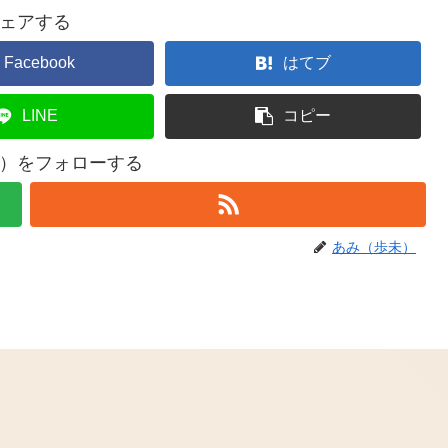
ェアする
Facebook
はてブ
LINE
コピー
）をフォローする
あみ（歩未）